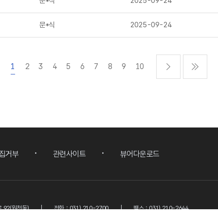
문*식
2025-09-24
문*식
2025-09-24
1
2
3
4
5
6
7
8
9
10
집거부
관련사이트
뷰어다운로드
 92(원천동)
전화 : 031) 210-2700
팩스 : 031) 210-2644
 수집되는 것을 거부하며 이를 위반시 정보통신망법에 의해 처벌됨을 유념하여 주시기 바랍니다