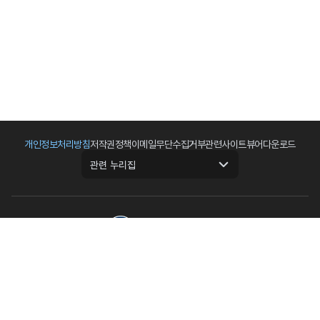
개인정보처리방침
저작권정책
이메일무단수집거부
관련사이트
뷰어다운로드
관련 누리집
(우)16517 경기도 수원시 영통구 월드컵로 92(원천동)
전화 : 031) 210-2700
팩스 : 031) 210-2644
본 홈페이지는 게시된 이메일 주소가 자동 수집되는 것을 거부하며 이를 위반시 정보통
신망법에 의해 처벌됨을 유념하여 주시기 바랍니다.
Copyright 2019 NGII All Rights reserved.