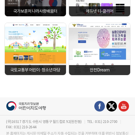
국가보훈처 나라사랑배움터
에듀넷 티-클리어
국토교통부 어린이·청소년 마당
안전Dream
(우)16517 경기도 수원시 영통구 월드컵로 92(원천동)
TEL : 031) 210-2700
FAX : 031) 210-2644
본 홈페이지는 게시된 이메일 주소가 자동 수집되는 것을 거부하며 이를 위반시 정보통신