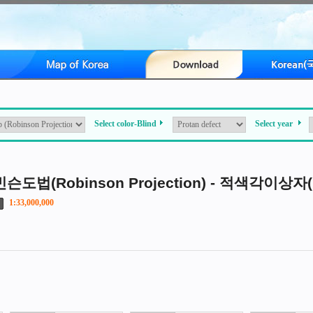
Select color-Blind
Select year
슨도법(Robinson Projection) - 적색각이상자(Pro
1:33,000,000