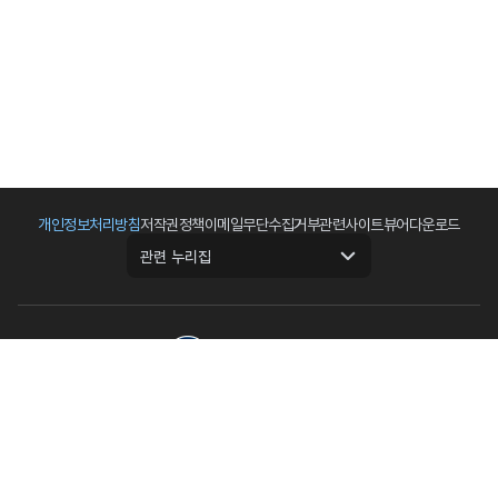
개인정보처리방침
저작권정책
이메일무단수집거부
관련사이트
뷰어다운로드
관련 누리집
(우)16517 경기도 수원시 영통구 월드컵로 92(원천동)
전화 : 031) 210-2700
팩스 : 031) 210-2644
본 홈페이지는 게시된 이메일 주소가 자동 수집되는 것을 거부하며 이를 위반시 정보통
신망법에 의해 처벌됨을 유념하여 주시기 바랍니다.
Copyright 2019 NGII All Rights reserved.