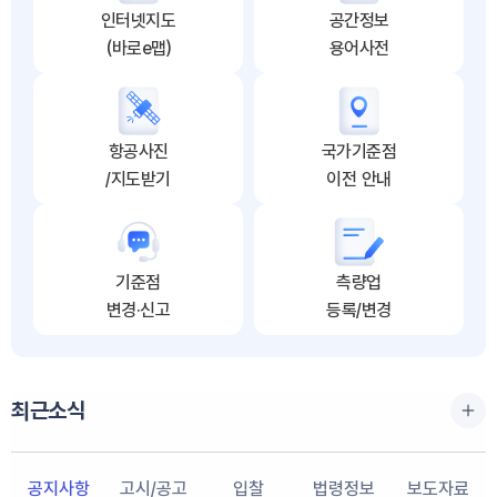
인터넷지도
공간정보
(바로e맵)
용어사전
항공사진
국가기준점
/지도받기
이전 안내
기준점
측량업
변경·신고
등록/변경
최근소식
공지사항
고시/공고
입찰
법령정보
보도자료