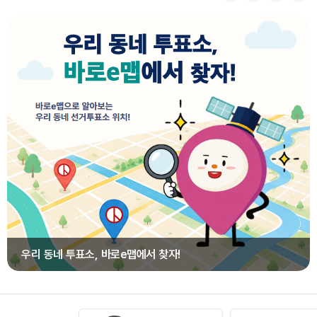
우리 동네 투표소, 바로e맵에서 찾자!
기관배너